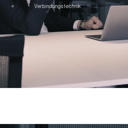
Verbindungstechnik
4
Kâmiye Krüger
kontaktieren
hwerpunkte
Consultant | Medizintechnik
les