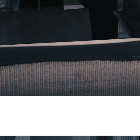
Ihre Berater
Maximilian Eckertz
Managing Consultant | Medizintechnik
Vermittlungssc
Leadership | Sa