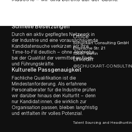
Qualitätsstandards und absolute
Vertraulichkeit – auch gegenüber
Kandidat:innen, die nicht aktiv auf
Jobsuche sind.
Schnelle Besetzungen
Durch ein aktiv gepflegtes Netzwerk in
Office
der Industrie und eine vorausschauende
Schuckart Consulting GmbH
Kandidatensuche verkürzen wir Ihre
Englische Str. 21
Time-to-Fill deutlich – ohne Abstriche
10587 Berlin
bei der Qualität der vermittelten Fach-
LinkedIn
und Führungskräfte.
@SCHUCKART-CONSULTI
Kulturelle Passgenauigkeit
Fachliche Qualifikation ist die
Mindestanforderung. Als erfahrene
Personalberater für die Industrie prüfen
wir darüber hinaus den Kulturfit – denn
nur Kandidat:innen, die wirklich zur
Organisation passen, bleiben langfristig
und entfalten ihr volles Potenzial.
Talent Sourcing and Headhunti