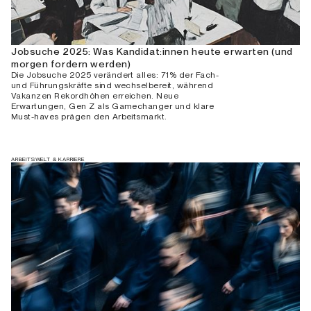
Jobsuche 2025: Was Kandidat:innen heute erwarten (und
morgen fordern werden)
Die Jobsuche 2025 verändert alles: 71% der Fach-
und Führungskräfte sind wechselbereit, während
Vakanzen Rekordhöhen erreichen. Neue
Erwartungen, Gen Z als Gamechanger und klare
Must-haves prägen den Arbeitsmarkt.
ARBEITSWELT & KARRIERE