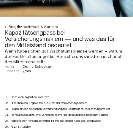
●
Arbeitswelt & Karriere
← Blog
Kapazitätsengpass bei
Versicherungsmaklern — und was das für
den Mittelstand bedeutet
Wenn Kapazitäten zur Wachstumsbremse werden – warum
der Fachkräftemangel bei Versicherungsmaklern jetzt auch
den Mittelstand trifft.
Autor
Denny Schuckart
Lesezeit
min
4
01.
Doch worum geht es konkret?
02.
Ursachen des Engpasses aus Sicht der Versicherungsmakler
03.
Folgen für den deutschen Mittelstand und den Berufsstand Versicherungsmakler
04.
Handlungsansätze: Wie Versicherungsmakler dem Engpass begegnen können
05.
Rolle unserer Personalberatung: Ihr Partner gegen Kapazitätsengpässe
06.
Fazit & Ausblick