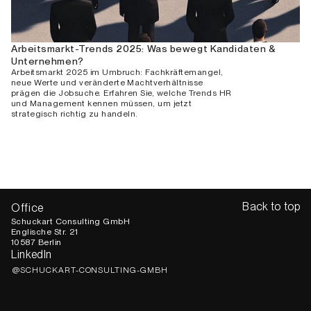
Arbeitsmarkt-Trends 2025: Was bewegt Kandidaten &
Unternehmen?
Arbeitsmarkt 2025 im Umbruch: Fachkräftemangel,
neue Werte und veränderte Machtverhältnisse
prägen die Jobsuche. Erfahren Sie, welche Trends HR
und Management kennen müssen, um jetzt
strategisch richtig zu handeln.
Back to top
Office
Schuckart Consulting GmbH
Englische Str. 21
10587 Berlin
LinkedIn
@SCHUCKART-CONSULTING-GMBH