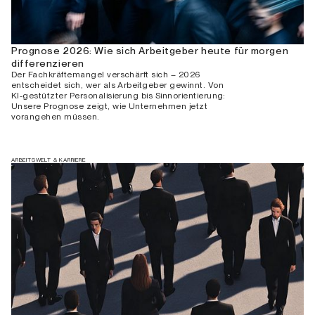
Prognose 2026: Wie sich Arbeitgeber heute für morgen
differenzieren
Der Fachkräftemangel verschärft sich – 2026
entscheidet sich, wer als Arbeitgeber gewinnt. Von
KI-gestützter Personalisierung bis Sinnorientierung:
Unsere Prognose zeigt, wie Unternehmen jetzt
vorangehen müssen.
ARBEITSWELT & KARRIERE